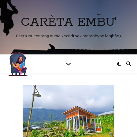
CARÈTA EMBU'
Cerita ibu tentang dunia kecil di sekitar tanèyan lanjhâng