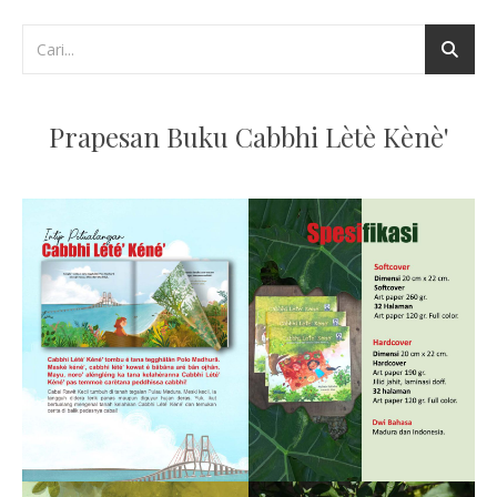
Prapesan Buku Cabbhi Lètè Kènè'