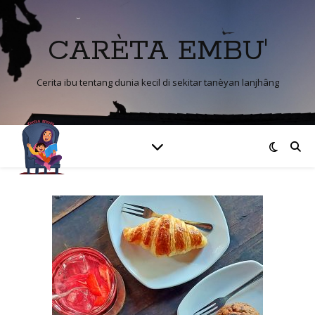
CARÈTA EMBU'
Cerita ibu tentang dunia kecil di sekitar tanèyan lanjhâng