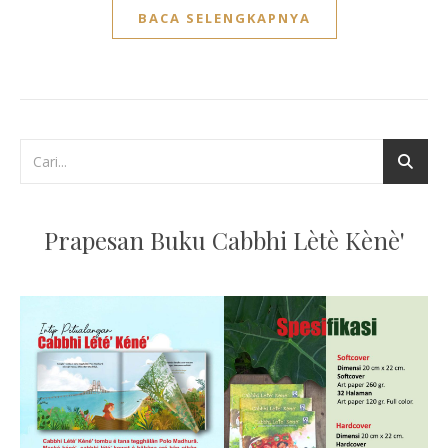
BACA SELENGKAPNYA
Prapesan Buku Cabbhi Lètè Kènè'