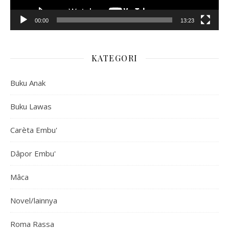
00:00
13:23
KATEGORI
Buku Anak
Buku Lawas
Carèta Embu'
Dâpor Embu'
Mâca
Novel/lainnya
Roma Rassa