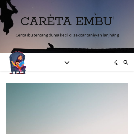
CARÈTA EMBU'
Cerita ibu tentang dunia kecil di sekitar tanèyan lanjhâng