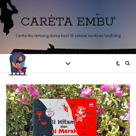
CARÈTA EMBU'
Cerita ibu tentang dunia kecil di sekitar tanèyan lanjhâng