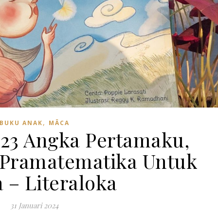
,
BUKU ANAK
MÂCA
123 Angka Pertamaku,
Pramatematika Untuk
a – Literaloka
31 Januari 2024