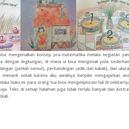
isa mengenalkan konsep pra-matematika melalui kegiatan ya
inya dengan lingkungan, di mana ia bisa mengenali pola sederha
langan (jumlah semut), perbandingan (adik dan kakak), dan ukur
 menarik sekali karena aku awalnya berpikir mengajarkan an
alui buku ini para orang tua bisa mengekplorasi hal di sekitarny
ja. Teks di setiap halaman juga tidak terlalu banyak dan ilustra
kali.