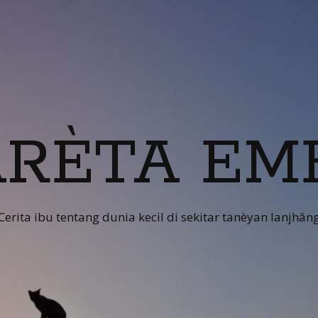
RÈTA EM
Cerita ibu tentang dunia kecil di sekitar tanèyan lanjhân