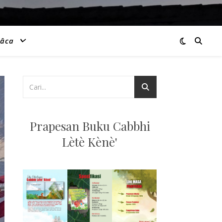
âca
Prapesan Buku Cabbhi
Lètè Kènè'