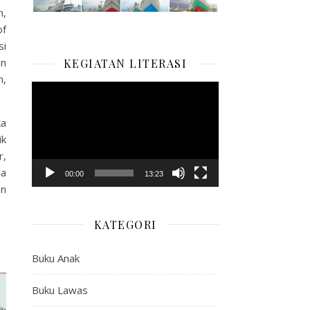
n,
of
si
an
KEGIATAN LITERASI
n,
Pemutar
Video
ka
ik
r,
ia
00:00
13:23
an
KATEGORI
Buku Anak
Buku Lawas