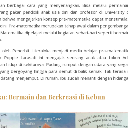
n berbagai cara yang menyenangkan. Bisa melalui permaina
g pakar pendidik anak usia dini dan profesor di University 
kan bahwa mengajarkan konsep pra-matematika dapat menstimula
jak dini. Pra-matematika merupakan tahap awal dalam pengembang
ematika dipelajari melalui kegiatan sehari-hari seperti bermai
.
oleh Penerbit Literaloka menjadi media belajar pra-matemati
h Poppie Larasati ini mengajak seorang anak atau tokoh Ad
n hidup di sekitarnya. Padang rumput dengan udara yang sega
yang bergoyang hingga para semut di balik semak. Tak terasa 
 datang menjemput. Di rumah, Ibu sudah menanti dengan hidang
u: Bermain dan Berkreasi di Kebun