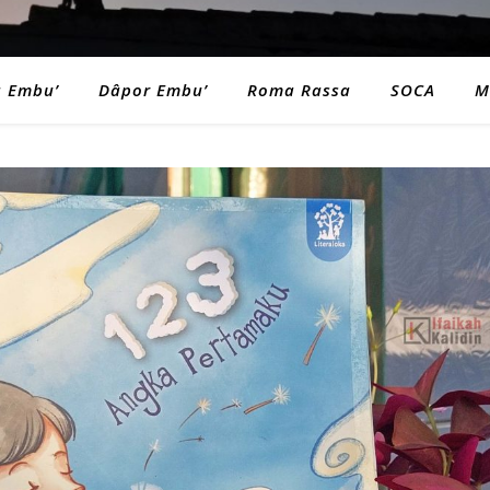
a Embu’
Dâpor Embu’
Roma Rassa
SOCA
M