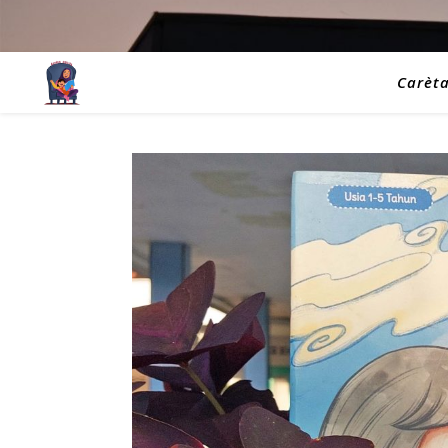
Carèt