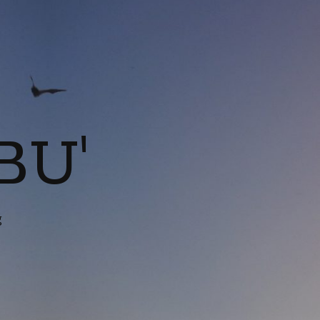
BU'
g