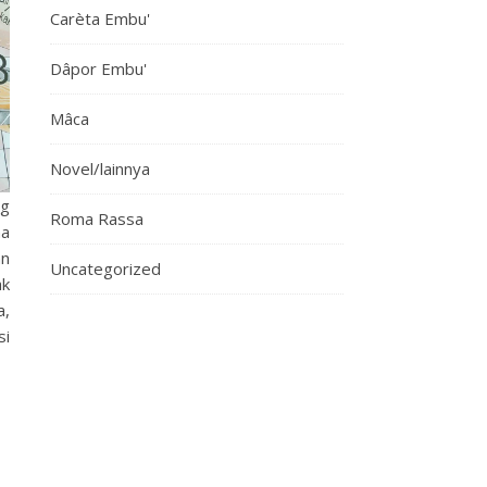
Carèta Embu'
Dâpor Embu'
Mâca
Novel/lainnya
ng
Roma Rassa
na
an
Uncategorized
ak
a,
si