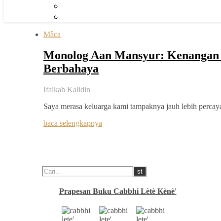
Mâca
Monolog Aan Mansyur: Kenangan M
Berbahaya
Ifaikah Kalidin
Saya merasa keluarga kami tampaknya jauh lebih percaya
baca selengkapnya
Prapesan Buku Cabbhi Lètè Kènè'