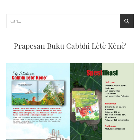
Prapesan Buku Cabbhi Lètè Kènè'