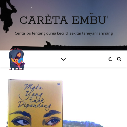
CARÈTA EMBU'
Cerita ibu tentang dunia kecil di sekitar tanèyan lanjhâng