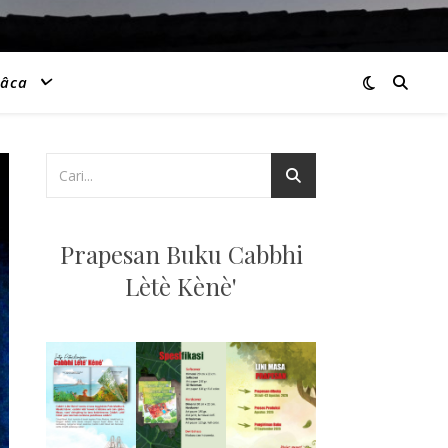
âca
Prapesan Buku Cabbhi
Lètè Kènè'