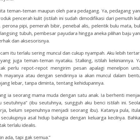
erita teman-teman maupun oleh para pedagang. Ya, pedagang ya
uk pencerah kulit (istilah ini sudah dimodifikasi dari pemutih kul
perona pipi, pemerah bibir, penebal alis, pelentik bulu mata, bu
pelangsing tubuh, pembesar payudara hingga aneka pilihan baju ya
rhak dan aksesorisnya.
macam itu terlalu sering muncul dan cukup nyampah. Aku lebih tertar
ng juga teman-teman nyataku. Stalking, istilah kekiniannya. Y
ak perlu repot-repot mengirim pesan apalagi menelpon unt
h mayanya atau dengan sendirinya ia akan muncul dalam bent
njang lebar, tanpa diminta, tentang kehidupannya.
arang ia seorang mama muda dengan satu anak. Ia berhenti menja
 seutuhnya” (ibu seutuhnya, sungguh aku benci istilah ini. Seol
a, belum sepenuhnya menjadi seorang ibu). Katanya pula, itul
 secukupnya asal hidup bahagia dengan keluarga kecilnya. Bahk
k terlalu idealis.
kin ada, tapi gak semua.”