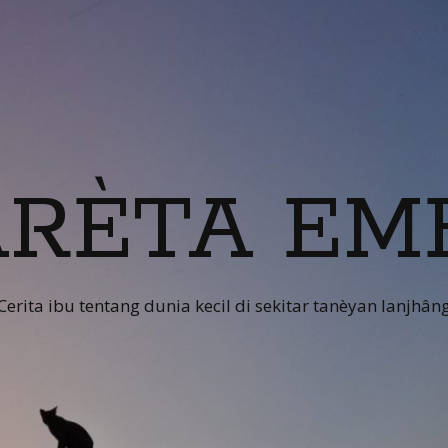
RÈTA EM
Cerita ibu tentang dunia kecil di sekitar tanèyan lanjhân