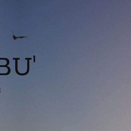
BU'
g