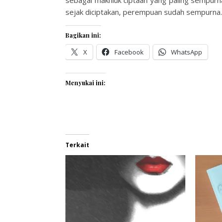
sebagai makhluk ciptaan yang paling sempurna
sejak diciptakan, perempuan sudah sempurna.
Bagikan ini:
X
Facebook
WhatsApp
Menyukai ini:
Terkait