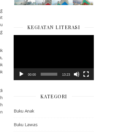
ng
it
lu
KEGIATAN LITERASI
ng
Pemutar
Video
ik
a,
uk
uk
00:00
13:23
di
KATEGORI
ah
ah
Buku Anak
an
Buku Lawas