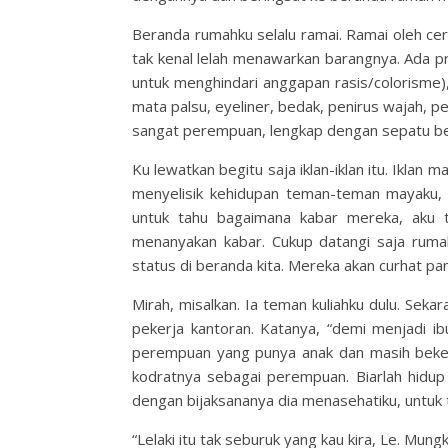
Beranda rumahku selalu ramai. Ramai oleh c
tak kenal lelah menawarkan barangnya. Ada prod
untuk menghindari anggapan rasis/colorisme), 
mata palsu, eyeliner, bedak, penirus wajah, 
sangat perempuan, lengkap dengan sepatu be
Ku lewatkan begitu saja iklan-iklan itu. Iklan 
menyelisik kehidupan teman-teman mayaku, ya
untuk tahu bagaimana kabar mereka, aku t
menanyakan kabar. Cukup datangi saja ruma
status di beranda kita. Mereka akan curhat pa
Mirah, misalkan. Ia teman kuliahku dulu. Sek
pekerja kantoran. Katanya, “demi menjadi ibu
perempuan yang punya anak dan masih bekerj
kodratnya sebagai perempuan. Biarlah hidup
dengan bijaksananya dia menasehatiku, untuk ta
“Lelaki itu tak seburuk yang kau kira, Le. Mung