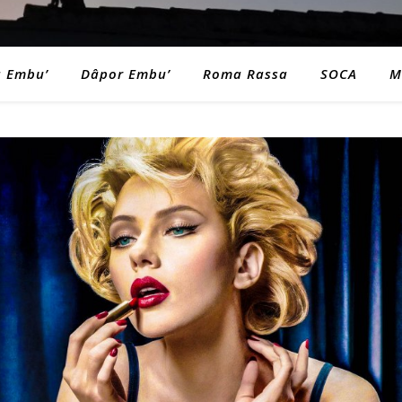
a Embu’
Dâpor Embu’
Roma Rassa
SOCA
M