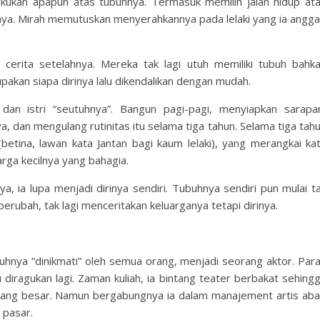
ukan apapun atas tubuhnya. Termasuk memilih jalan hidup at
nya. Mirah memutuskan menyerahkannya pada lelaki yang ia angg
cerita setelahnya. Mereka tak lagi utuh memiliki tubuh bahk
pakan siapa dirinya lalu dikendalikan dengan mudah.
 dan istri “seutuhnya”. Bangun pagi-pagi, menyiapkan sarapa
 dan mengulang rutinitas itu selama tiga tahun. Selama tiga tah
betina, lawan kata Jantan bagi kaum lelaki), yang merangkai ka
rga kecilnya yang bahagia.
ya, ia lupa menjadi dirinya sendiri. Tubuhnya sendiri pun mulai t
erubah, tak lagi menceritakan keluarganya tetapi dirinya.
uhnya “dinikmati” oleh semua orang, menjadi seorang aktor. Par
diragukan lagi. Zaman kuliah, ia bintang teater berbakat sehing
tang besar. Namun bergabungnya ia dalam manajement artis aba
 pasar.