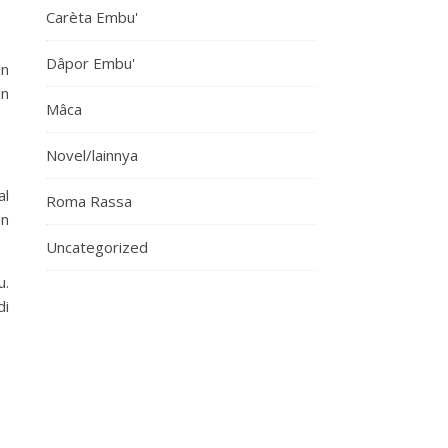
Carèta Embu'
Dâpor Embu'
in
an
Mâca
Novel/lainnya
al
Roma Rassa
on
Uncategorized
u.
di