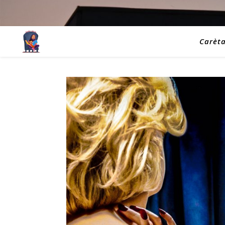
Carèt