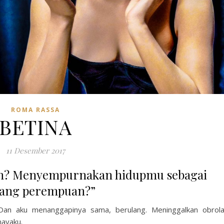
ROMA RASSA
BETINA
11 Desember 2017
ah? Menyempurnakan hidupmu sebagai
rang perempuan?”
Dan aku menanggapinya sama, berulang. Meninggalkan obrol
ayaku.