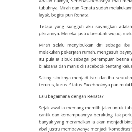
Adalah haknya, sebebas-bebasnya mau melak
tubuhnya. Mirah dan Renata sudah melakukan
layak, begitu pun Renata.
Tetapi yang sungguh aku sayangkan adalah 
pikirannya. Mereka justru berubah wujud, melu
Mirah selalu menyibukkan diri sebagai ibu
melakukan pekerjaan rumah, mengasuh bayinya,
itu pula ia sibuk sebagai perempuan betina (
bijaksana dan manis di Facebook tentang kelua
Saking sibuknya menjadi istri dan ibu seutuhn
terurus, kurus. Status Facebooknya pun mulai b
Lalu bagaimana dengan Renata?
Sejak awal ia memang memilih jalan untuk tub
cantik dan kemampuannya berakting tak perlu 
banyak yang meramalkan ia akan menjadi bin
abal justru membawanya menjadi “komoditas”