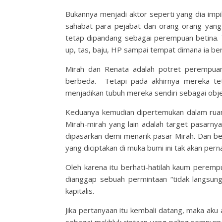
Bukannya menjadi aktor seperti yang dia impi
sahabat para pejabat dan orang-orang yang
tetap dipandang sebagai perempuan betina. T
up, tas, baju, HP sampai tempat dimana ia berli
Mirah dan Renata adalah potret perempua
berbeda. Tetapi pada akhirnya mereka tet
menjadikan tubuh mereka sendiri sebagai objek
Keduanya kemudian dipertemukan dalam rua
Mirah-mirah yang lain adalah target pasarny
dipasarkan demi menarik pasar Mirah. Dan b
yang diciptakan di muka bumi ini tak akan pernah
Oleh karena itu berhati-hatilah kaum perem
dianggap sebuah permintaan “tidak langsung
kapitalis.
Jika pertanyaan itu kembali datang, maka ak