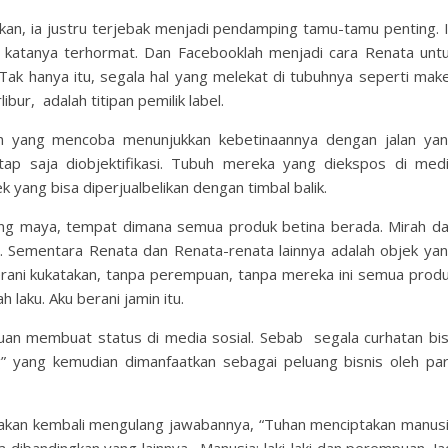
kan, ia justru terjebak menjadi pendamping tamu-tamu penting. 
 katanya terhormat. Dan Facebooklah menjadi cara Renata unt
ak hanya itu, segala hal yang melekat di tubuhnya seperti mak
bur, adalah titipan pemilik label.
n yang mencoba menunjukkan kebetinaannya dengan jalan ya
ap saja diobjektifikasi. Tubuh mereka yang diekspos di med
 yang bisa diperjualbelikan dengan timbal balik.
ng maya, tempat dimana semua produk betina berada. Mirah d
a. Sementara Renata dan Renata-renata lainnya adalah objek ya
erani kukatakan, tanpa perempuan, tanpa mereka ini semua prod
 laku. Aku berani jamin itu.
puan membuat status di media sosial. Sebab segala curhatan bi
” yang kemudian dimanfaatkan sebagai peluang bisnis oleh pa
u akan kembali mengulang jawabannya, “Tuhan menciptakan manus