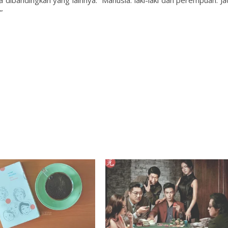
 dibandingkan yang lainnya. Manusia: laki-laki dan perempuan. Ja
”