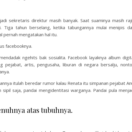
jadi sekretaris direktur masih banyak. Saat suaminya masih raj
. Tiga tahun berselang, ketika tabungannya mulai menipis d
 pernah mengatakan hal itu.
tus facebooknya.
mendadak ngehits bak sosialita. Facebook layaknya album digit
g pejabat, artis, pengusaha, liburan di negara bersalju, nont
tanya.
nnya itulah beredar rumor kalau Renata itu simpanan pejabat An
ipil saja, pandai mengidentitasi warganya. Pandai pula menja
nuhnya atas tubuhnya.