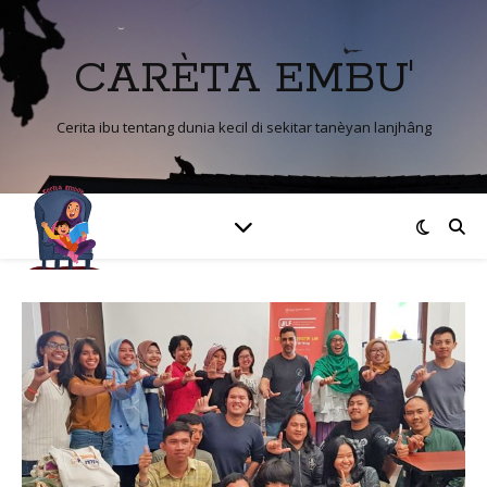
CARÈTA EMBU'
Cerita ibu tentang dunia kecil di sekitar tanèyan lanjhâng