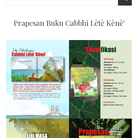
Prapesan Buku Cabbhi Lètè Kènè'