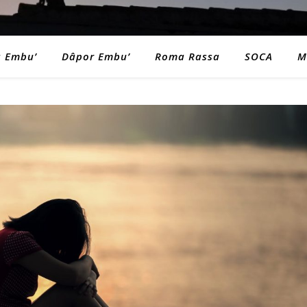
a Embu’
Dâpor Embu’
Roma Rassa
SOCA
M