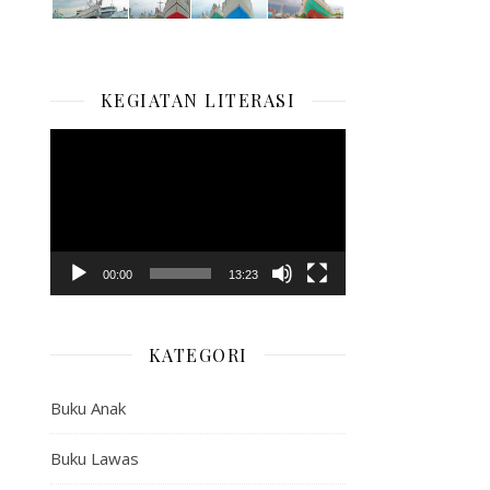
KEGIATAN LITERASI
Pemutar
Video
00:00
13:23
KATEGORI
Buku Anak
Buku Lawas