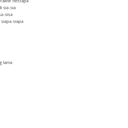
erakhir nestapa
 sia-sia
sa-sisa
 siapa-siapa
g lama