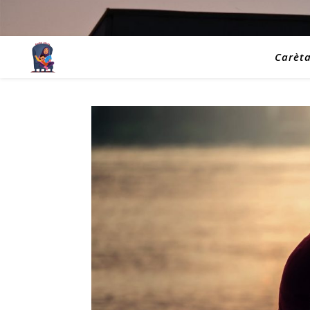
Carèt