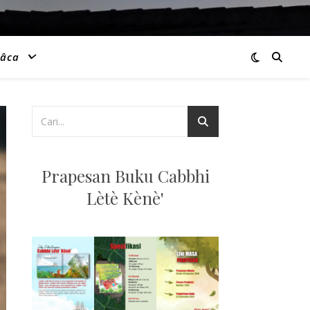
âca
Prapesan Buku Cabbhi
Lètè Kènè'