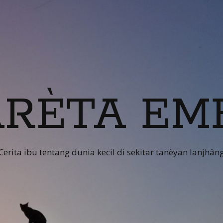
RÈTA EM
Cerita ibu tentang dunia kecil di sekitar tanèyan lanjhân