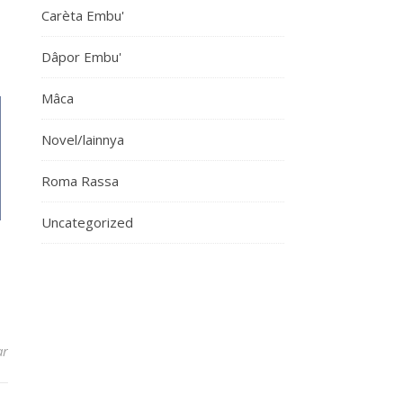
Carèta Embu'
Dâpor Embu'
Mâca
Novel/lainnya
Roma Rassa
Uncategorized
ar