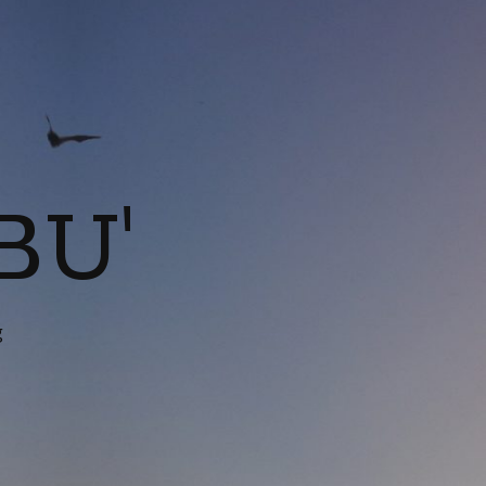
BU'
g