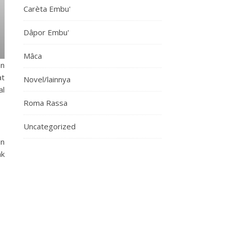
Carèta Embu'
Dâpor Embu'
Mâca
an
at
Novel/lainnya
al
Roma Rassa
Uncategorized
un
ak