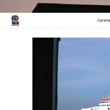
Carèt