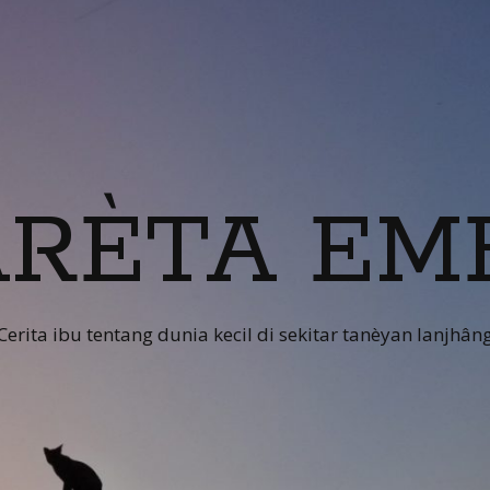
RÈTA EM
Cerita ibu tentang dunia kecil di sekitar tanèyan lanjhân