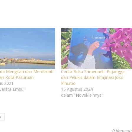
da Mengitari dan Menikmati
Cerita Buku Srimenanti: Pujangga
an Kota Pasuruan
dan Pelukis dalam Imajinasi Joko
us 2021
Pinurbo
Carèta Embu'"
15 Agustus 2024
dalam "Novel/lainnya"
a
0 Koment