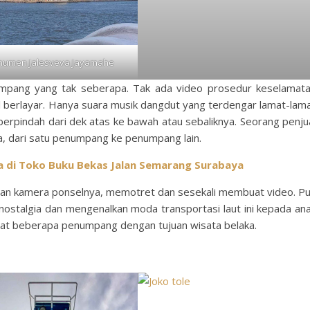
umen Jalesveva Jayamahe
numpang yang tak seberapa. Tak ada video prosedur keselamat
l berlayar. Hanya suara musik dangdut yang terdengar lamat-lam
 berpindah dari dek atas ke bawah atau sebaliknya. Seorang penju
, dari satu penumpang ke penumpang lain.
a di Toko Buku Bekas Jalan Semarang Surabaya
an kamera ponselnya, memotret dan sesekali membuat video. P
rnostalgia dan mengenalkan moda transportasi laut ini kepada an
ihat beberapa penumpang dengan tujuan wisata belaka.