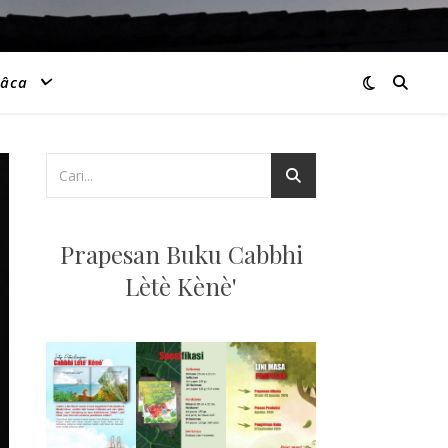
âca
Prapesan Buku Cabbhi
Lètè Kènè'