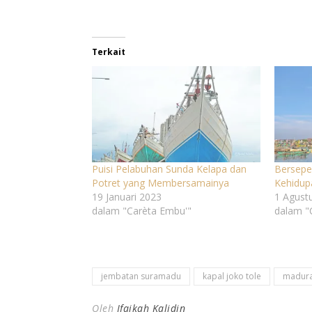
Terkait
Puisi Pelabuhan Sunda Kelapa dan
Bersepe
Potret yang Membersamainya
Kehidup
19 Januari 2023
1 Agust
dalam "Carèta Embu'"
dalam "
jembatan suramadu
kapal joko tole
madur
Oleh
Ifaikah Kalidin