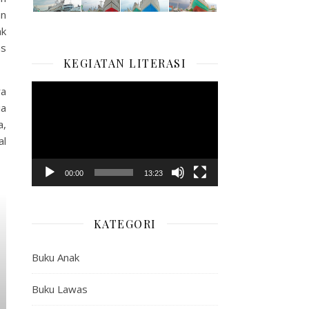
an
ak
as
KEGIATAN LITERASI
Pemutar
ra
Video
ia
a,
al
00:00
13:23
KATEGORI
Buku Anak
Buku Lawas