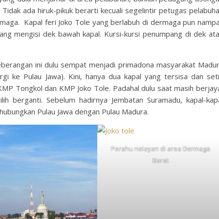
 Tidak ada hiruk-pikuk berarti kecuali segelintir petugas pelabuh
maga. Kapal feri Joko Tole yang berlabuh di dermaga pun namp
ng mengisi dek bawah kapal. Kursi-kursi penumpang di dek at
nyeberangan ini dulu sempat menjadi primadona masyarakat Madu
rgi ke Pulau Jawa). Kini, hanya dua kapal yang tersisa dan set
KMP Tongkol dan KMP Joko Tole. Padahal dulu saat masih berjay
lih berganti. Sebelum hadirnya Jembatan Suramadu, kapal-kap
hubungkan Pulau Jawa dengan Pulau Madura.
Perahu nelayan di area Dermaga
Barat