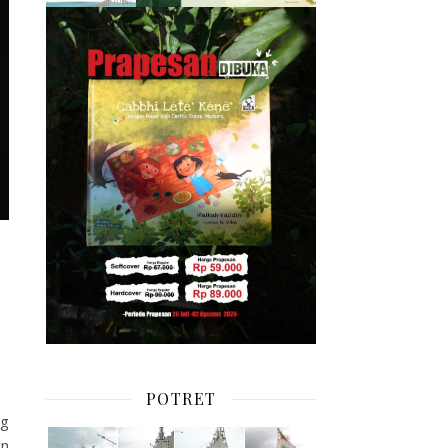
POTRET
ng
an