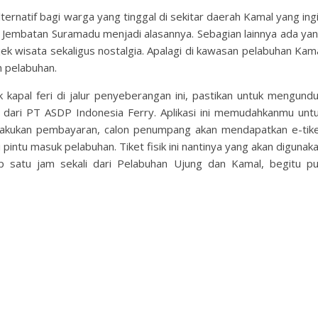
ternatif bagi warga yang tinggal di sekitar daerah Kamal yang ing
e Jembatan Suramadu menjadi alasannya. Sebagian lainnya ada ya
jek wisata sekaligus nostalgia. Apalagi di kawasan pelabuhan Kam
n pelabuhan.
 kapal feri di jalur penyeberangan ini, pastikan untuk mengund
dari PT ASDP Indonesia Ferry. Aplikasi ini memudahkanmu unt
lakukan pembayaran, calon penumpang akan mendapatkan e-tik
i pintu masuk pelabuhan. Tiket fisik ini nantinya yang akan digunak
p satu jam sekali dari Pelabuhan Ujung dan Kamal, begitu p