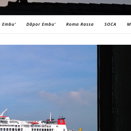
a Embu’
Dâpor Embu’
Roma Rassa
SOCA
M