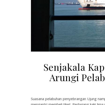
Senjakala Kap
Arungi Pela
Suasana pelabuhan penyebrangan Ujung nampa
mengantri membeli tiket. Pedagang kaki lim