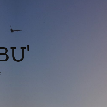
BU'
g