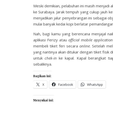
Meski demikian, pelabuhan ini masih menjadi al
ke Surabaya. Jarak tempuh yang cukup jauh k
menjadikan jalur penyebrangan ini sebagai ob
mulai banyak kedai kopi berlatar pemandanga
Nah, bagi kamu yang berencana menjajal naik
aplikasi Ferizy atau
official mobile application
membeli tiket feri secara
online
. Setelah me
yang nantinya akan ditukar dengan tiket fisik d
untuk
chek-in
ke kapal. Kapal berangkat tia
sebaliknya.
Bagikan ini:
X
Facebook
WhatsApp
Menyukai ini: