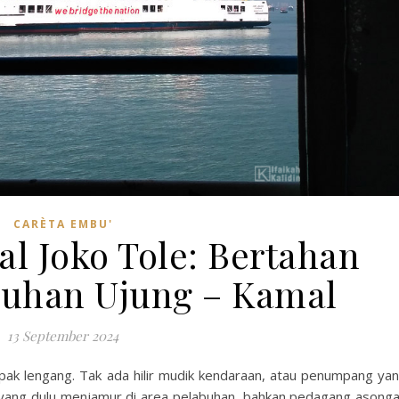
CARÈTA EMBU'
al Joko Tole: Bertahan
buhan Ujung – Kamal
13 September 2024
k lengang. Tak ada hilir mudik kendaraan, atau penumpang ya
a yang dulu menjamur di area pelabuhan, bahkan pedagang asong