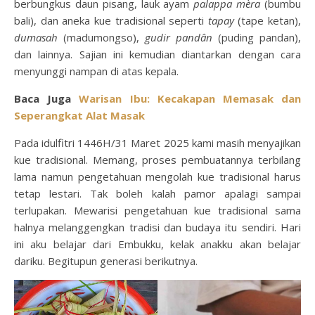
berbungkus daun pisang, lauk ayam
palappa mèra
(bumbu
bali), dan aneka kue tradisional seperti
tapay
(tape ketan),
dumasah
(madumongso),
gudir pandân
(puding pandan),
dan lainnya. Sajian ini kemudian diantarkan dengan cara
menyunggi nampan di atas kepala.
Baca Juga
Warisan Ibu: Kecakapan Memasak dan
Seperangkat Alat Masak
Pada idulfitri 1446H/31 Maret 2025 kami masih menyajikan
kue tradisional. Memang, proses pembuatannya terbilang
lama namun pengetahuan mengolah kue tradisional harus
tetap lestari. Tak boleh kalah pamor apalagi sampai
terlupakan. Mewarisi pengetahuan kue tradisional sama
halnya melanggengkan tradisi dan budaya itu sendiri. Hari
ini aku belajar dari Embukku, kelak anakku akan belajar
dariku. Begitupun generasi berikutnya.