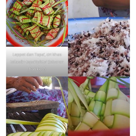
Leppet dan Topa’, ciri khas
tellasân topa’/pètto’ (lebaran
hari ke 7)