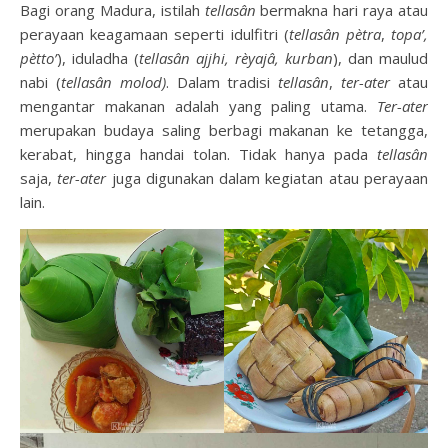
Bagi orang Madura, istilah
tellasân
bermakna hari raya atau
perayaan keagamaan seperti idulfitri (
tellasân
pètra
,
topa’,
pètto’
), iduladha (
tellasân
ajjhi, rèyajâ, kurban
), dan maulud
nabi (
tellasân
molod)
. Dalam tradisi
tellasân
,
ter-ater
atau
mengantar makanan adalah yang paling utama.
Ter-ater
merupakan budaya saling berbagi makanan ke tetangga,
kerabat, hingga handai tolan. Tidak hanya pada
tellasân
saja,
ter-ater
juga digunakan dalam kegiatan atau perayaan
lain.