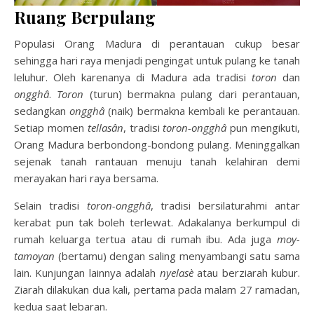
Ruang Berpulang
Populasi Orang Madura di perantauan cukup besar
sehingga hari raya menjadi pengingat untuk pulang ke tanah
leluhur. Oleh karenanya di Madura ada tradisi
toron
dan
ongghâ
.
Toron
(turun) bermakna pulang dari perantauan,
sedangkan
ongghâ
(naik) bermakna kembali ke perantauan.
Setiap momen
tellasân
, tradisi
toron-ongghâ
pun mengikuti,
Orang Madura berbondong-bondong pulang. Meninggalkan
sejenak tanah rantauan menuju tanah kelahiran demi
merayakan hari raya bersama.
Selain tradisi
toron-ongghâ
, tradisi bersilaturahmi antar
kerabat pun tak boleh terlewat. Adakalanya berkumpul di
rumah keluarga tertua atau di rumah ibu. Ada juga
moy-
tamoyan
(bertamu) dengan saling menyambangi satu sama
lain. Kunjungan lainnya adalah
nyelasè
atau berziarah kubur.
Ziarah dilakukan dua kali, pertama pada malam 27 ramadan,
kedua saat lebaran.