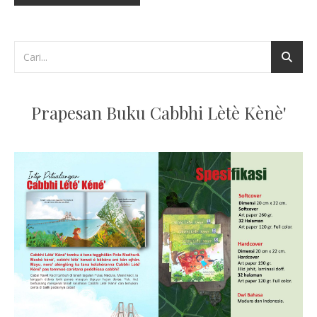
Prapesan Buku Cabbhi Lètè Kènè'