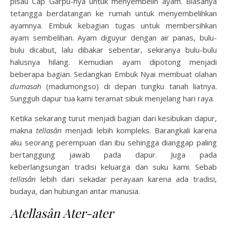
pisau Cap Garpu-nya untuk menyembelih ayam. Biasanya
tetangga berdatangan ke rumah untuk menyembelihkan
ayamnya. Embuk kebagian tugas untuk membersihkan
ayam sembelihan. Ayam diguyur dengan air panas, bulu-
bulu dicabut, lalu dibakar sebentar, sekiranya bulu-bulu
halusnya hilang. Kemudian ayam dipotong menjadi
beberapa bagian. Sedangkan Embuk Nyai membuat olahan
dumasah
(madumongso) di depan tungku tanah liatnya.
Sungguh dapur tua kami teramat sibuk menjelang hari raya.
Ketika sekarang turut menjadi bagian dari kesibukan dapur,
makna
tellasân
menjadi lebih kompleks. Barangkali karena
aku seorang perempuan dan ibu sehingga dianggap paling
bertanggung jawab pada dapur. Juga pada
keberlangsungan tradisi keluarga dan suku kami. Sebab
tellasân
lebih dari sekadar perayaan karena ada tradisi,
budaya, dan hubungan antar manusia.
Atellasân
Ater-ater