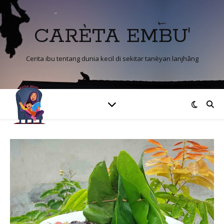
CARÈTA EMBU'
Cerita ibu tentang dunia kecil di sekitar tanèyan lanjhâng