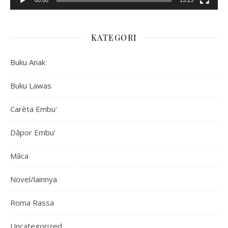
00:00
13:23
KATEGORI
Buku Anak
Buku Lawas
Carèta Embu'
Dâpor Embu'
Mâca
Novel/lainnya
Roma Rassa
Uncategorized