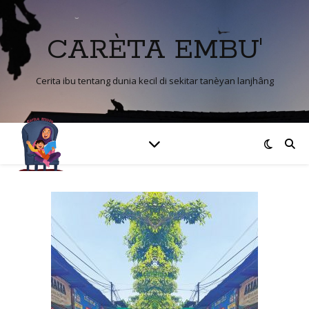
CARÈTA EMBU'
Cerita ibu tentang dunia kecil di sekitar tanèyan lanjhâng