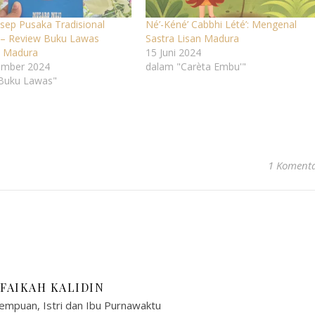
sep Pusaka Tradisional
Né’-Kéné’ Cabbhi Lété’: Mengenal
– Review Buku Lawas
Sastra Lisan Madura
 Madura
15 Juni 2024
ember 2024
dalam "Carèta Embu'"
Buku Lawas"
1 Koment
IFAIKAH KALIDIN
empuan, Istri dan Ibu Purnawaktu