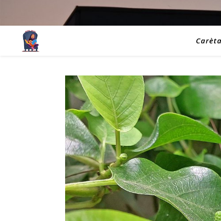
Carèt