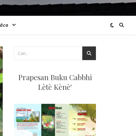
âca
Prapesan Buku Cabbhi
Lètè Kènè'