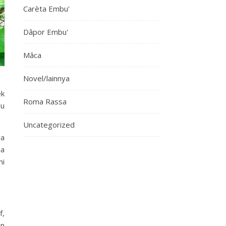
Carèta Embu'
Dâpor Embu'
Mâca
Novel/lainnya
ek
Roma Rassa
mu
Uncategorized
ra
ia
ni
f,
an