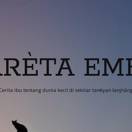
RÈTA EM
Cerita ibu tentang dunia kecil di sekitar tanèyan lanjhân