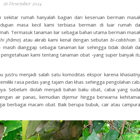
26 Desember 2024
i sekitar rumah hanyalah bagian dari keseruan bermain masa
idupan masa kecil kami terbiasa bermain di luar rumah d
rumah. Termasuk tanaman liar sebagai bahan utama bermain masa
hi
jhâmo
) atau akrab kami kenal dengan sebutan
bi-cabbhian
. 
i- masih dianggap sebagai tanaman liar sehingga tidak diolah d
a pengetahuan kami tentang tanaman obat -yang super banyak it
mu justru menjadi salah satu komoditas ekspor karena khasiatn
emiliki rasa pedas yang tajam dan khas sehingga pengolahan cab
ya. Sebelum diolah menjadi bahan baku obat, cabai yang sud
ngan air panas, kemudian dijemur hingga berwarna kehitama
agai berbagai macam obat. Baik berupa bubuk, cair atau campur