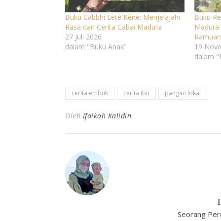
Buku Cabbhi Lètè Kènè: Menjelajahi
Buku Re
Rasa dan Cerita Cabai Madura
Madura 
27 Juli 2026
Ramuan
dalam "Buku Anak"
19 Nov
dalam "
cerita embuk
cerita ibu
pangan lokal
Oleh
Ifaikah Kalidin
Seorang Per