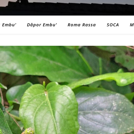
a Embu’
Dâpor Embu’
Roma Rassa
SOCA
M