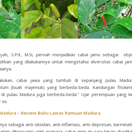
yah, S.Pd., M.Si, pernah menjadikan cabai jamu sebagai obj
elitian yang dilakukannya untuk mengetahui diversitas cabai ja
ianya.
 lakukan, cabai jawa yang tumbuh di sepanjang pulau Madu
ntum (buah majemuk) yang berbeda-beda. Kandungan fitokim
wa di pulau Madura juga berbeda-beda.” Ujar perempuan yang ki
ini.
l Madura – Review Buku Lawas Ramuan Madura
ya sebagai anti-oksidan, anti-inflamasi, anti-depresan, karminati
 Selain dikonsumsi oleh manusia, cabai jenis ini juga kerap dijadik