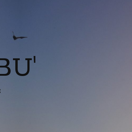
BU'
g