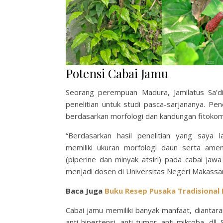
Potensi Cabai Jamu
Seorang perempuan Madura, Jamilatus Sa’di
penelitian untuk studi pasca-sarjananya. Pen
berdasarkan morfologi dan kandungan fitokom
“Berdasarkan hasil penelitian yang saya
memiliki ukuran morfologi daun serta ame
(piperine dan minyak atsiri) pada cabai ja
menjadi dosen di Universitas Negeri Makassar 
Baca Juga
Buku Resep Pusaka Tradisiona
Cabai jamu memiliki banyak manfaat, diantaran
anti-hipertensi, anti-tumor, anti-mikroba, dll.