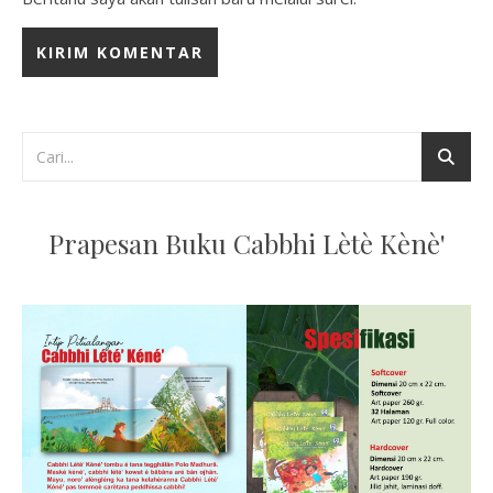
Prapesan Buku Cabbhi Lètè Kènè'