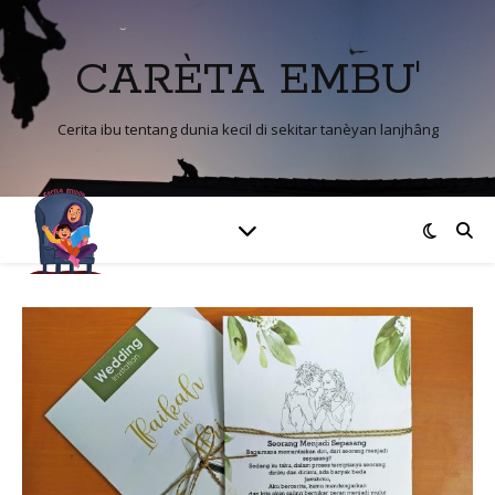
CARÈTA EMBU'
Cerita ibu tentang dunia kecil di sekitar tanèyan lanjhâng